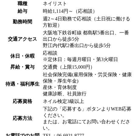
職種
ネイリスト
給与
時給1,114円～（応相談）
週2～4日勤務で応相談（土日祝に働ける
勤務時間
方歓迎）
大阪地下鉄谷町線 都島駅5番出口、一番
交通アクセス
出口から徒歩5分
野江内代駅2番出口から徒歩5分
応相談
休日・休暇
※定休日：毎週月曜日・第3火曜日
昇給・賞与
交通費（上限15,000円）
社会保険完備(雇用保険・労災保険・健康
保険・厚生年金)
待遇・福利厚生
産休・育休制度
健康診断、社員旅行
応募資格
ネイル検定3級以上
下記の「応募する」ボタンよりWEB応募
ください。
応募方法
または、お電話にてお問い合わせくださ
い。
お電話でのお問
TEL：06-6921-8777