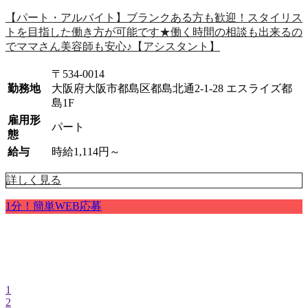
職
【パート・アルバイト】ブランクある方も歓迎！スタイリス
トを目指した働き方が可能です★働く時間の相談も出来るの
でママさん美容師も安心♪【アシスタント】
〒534-0014
勤務地
大阪府大阪市都島区都島北通2-1-28 エスライズ都
島1F
雇用形
パート
態
給与
時給1,114円～
詳しく見る
1分！簡単WEB応募
1
2