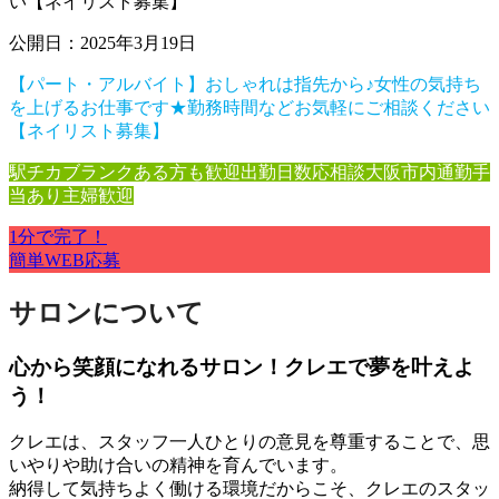
公開日：2025年3月19日
【パート・アルバイト】おしゃれは指先から♪女性の気持ち
を上げるお仕事です★勤務時間などお気軽にご相談ください
【ネイリスト募集】
駅チカ
ブランクある方も歓迎
出勤日数応相談
大阪市内
通勤手
当あり
主婦歓迎
1分で完了！
簡単WEB応募
サロンについて
心から笑顔になれるサロン！クレエで夢を叶えよ
う！
クレエは、スタッフ一人ひとりの意見を尊重することで、思
いやりや助け合いの精神を育んでいます。
納得して気持ちよく働ける環境だからこそ、クレエのスタッ